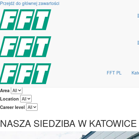
Przejdź do głównej zawartości
WITAMY W FFT POLSKA
FFT Produktionssysteme Polska Sp. z o. o. jest częścią niemieckiego k
w planowaniu oraz wdrażaniu zautomatyzowanych linii produkcyjnych. 
Zjednoczonych, Chinach, Hiszpanii, Meksyku i Rumunii. W Polsce jes
Przed kandydatami stawiamy niepowtarzalną szansę na współpracę z n
bowiem największe i cenione na międzynarodowym rynku koncerny sam
rozwiązania technologiczne dla przedsiębiorstw takich jak Bosch, Allg
Search Jobs
FFT PL
Kat
Show More Options
Laden...
Area
Location
Career level
NASZA SIEDZIBA W KATOWICE