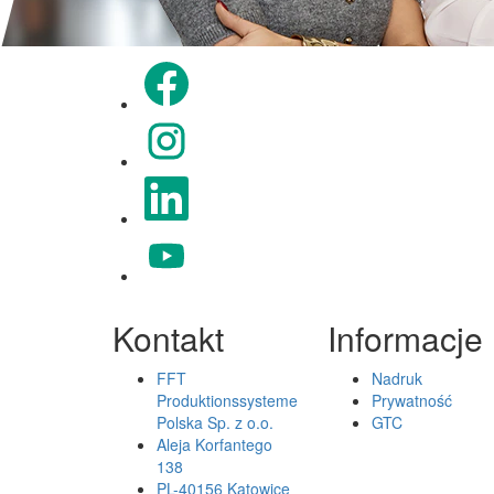
Otwiera się na nowej karcie.
Otwiera się na nowej karcie.
Otwiera się na nowej karcie.
Otwiera się na nowej karcie.
Kontakt
Informacje
FFT
Nadruk
Produktionssysteme
Prywatność
Polska Sp. z o.o.
GTC
Aleja Korfantego
138
PL-40156 Katowice