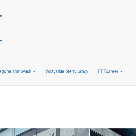
oncernu FFT Produktionssysteme GmbH, który to od kilkudziesięciu lat 
Nasza firma zatrudnia dziś 2800 stałych pracowników oraz posiada lic
teśmy od roku 2016, a w Katowicach od 2018.
ajwiększymi producentami w branży motoryzacyjnej oraz firmami wykor
ochodowe, między innymi: Daimler, BMW, VW-Group, Volvo, Honda, Hy
aier, Linde, Blohm&Voss, JC Systems, Miele, Wooshin czy Airbus.
egorie stanowisk
Wszystkie oferty pracy
FFTcareer