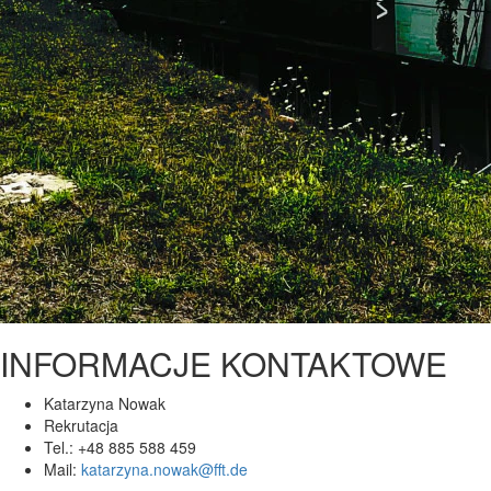
INFORMACJE KONTAKTOWE
Katarzyna Nowak
Rekrutacja
Tel.: +48 885 588 459
Mail:
katarzyna.nowak@fft.de