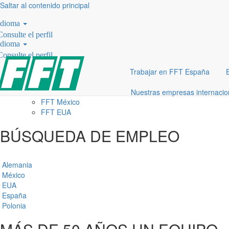
Saltar al contenido principal
¿EN QUÉ PAISES ESTÁS
Idioma
BUSCANDO VACANTES EN
Consulte el perfil
Idioma
FFT?
Consulte el perfil
UBICACIONES
Trabajar en FFT España
FFT Alemania
FFT Polonia
Nuestras empresas internaci
FFT México
FFT EUA
BÚSQUEDA DE EMPLEO
Alemania
México
EUA
España
Polonia