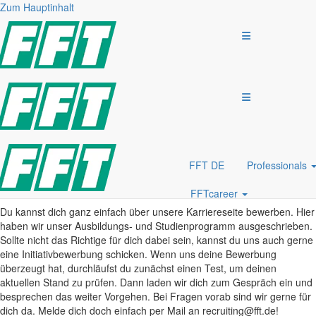
Zum Hauptinhalt
ausbildung duales studium
AUSBILDUNG & DUALES STUDIUM
Du bist bald mit der Schule fertig und suchst einen Ausbildungsplatz
oder möchtest ein duales Studium machen?
Mach deinen nächsten Schritt und entdecke gemeinsam mit FFT die
spannende Welt des Anlagenbaus. Dich erwarten spannende und
innovative Herausforderungen, die dich auf deine berufliche Zukunft
vorbereiten. FFT wird dein Lernort für die Praxis
Bei uns kannst du etwas bewegen!
FFT DE
Professionals
BEWERBUNGSPROZESS
FFTcareer
Du kannst dich ganz einfach über unsere Karriereseite bewerben. Hier
haben wir unser Ausbildungs- und Studienprogramm ausgeschrieben.
Sollte nicht das Richtige für dich dabei sein, kannst du uns auch gerne
eine Initiativbewerbung schicken. Wenn uns deine Bewerbung
überzeugt hat, durchläufst du zunächst einen Test, um deinen
aktuellen Stand zu prüfen. Dann laden wir dich zum Gespräch ein und
besprechen das weiter Vorgehen. Bei Fragen vorab sind wir gerne für
dich da. Melde dich doch einfach per Mail an recruiting@fft.de!